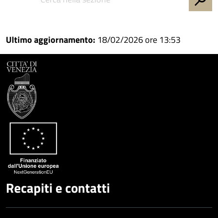
Condividi
su
Facebook
Condividi
su
Condividi
Twitter
su
Ultimo aggiornamento:
18/02/2026 ore 13:53
Google
su
Whatsapp
Plus
Recapiti e contatti