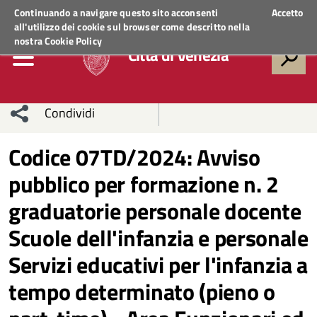
Regione Veneto
ACCEDI AI SERVIZI
Continuando a navigare questo sito acconsenti
Accetto
all'utilizzo dei cookie sul browser come descritto nella
nostra
Cookie Policy
Città di Venezia
Condividi
Condividi
Condividi
Codice 07TD/2024: Avviso
pubblico per formazione n. 2
sui social
Condividi
su
graduatorie personale docente
network
Facebook
Condividi
su
Scuole dell'infanzia e personale
Condividi
Twitter
su
Servizi educativi per l'infanzia a
Facebook
su
tempo determinato (pieno o
Whatsapp