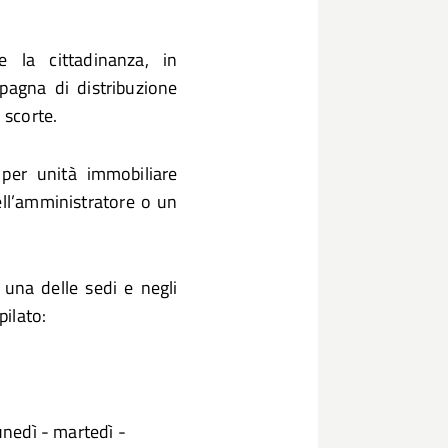
e la cittadinanza, in
pagna di distribuzione
 scorte.
 per unità immobiliare
ll’amministratore o un
n una delle sedi e negli
ilato:
unedì - martedì -