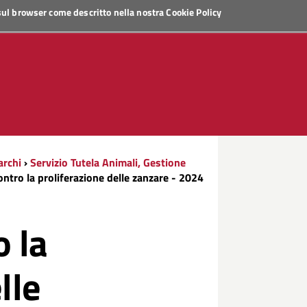
 sul browser come descritto nella nostra
Cookie Policy
archi
›
Servizio Tutela Animali, Gestione
ntro la proliferazione delle zanzare - 2024
 la
lle