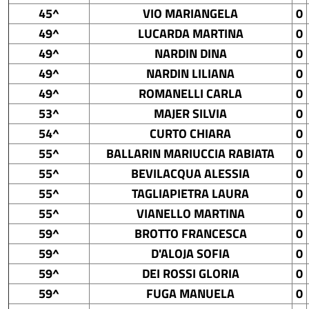
45^
VIO MARIANGELA
0
49^
LUCARDA MARTINA
0
49^
NARDIN DINA
0
49^
NARDIN LILIANA
0
49^
ROMANELLI CARLA
0
53^
MAJER SILVIA
0
54^
CURTO CHIARA
0
55^
BALLARIN MARIUCCIA RABIATA
0
55^
BEVILACQUA ALESSIA
0
55^
TAGLIAPIETRA LAURA
0
55^
VIANELLO MARTINA
0
59^
BROTTO FRANCESCA
0
59^
D'ALOJA SOFIA
0
59^
DEI ROSSI GLORIA
0
59^
FUGA MANUELA
0