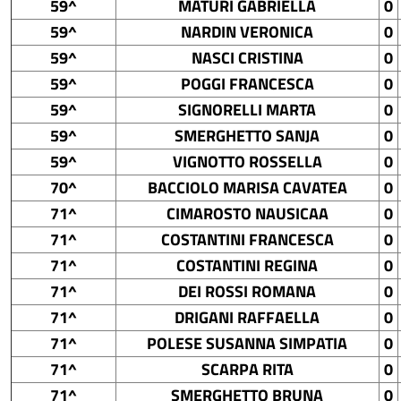
59^
MATURI GABRIELLA
0
59^
NARDIN VERONICA
0
59^
NASCI CRISTINA
0
59^
POGGI FRANCESCA
0
59^
SIGNORELLI MARTA
0
59^
SMERGHETTO SANJA
0
59^
VIGNOTTO ROSSELLA
0
70^
BACCIOLO MARISA CAVATEA
0
71^
CIMAROSTO NAUSICAA
0
71^
COSTANTINI FRANCESCA
0
71^
COSTANTINI REGINA
0
71^
DEI ROSSI ROMANA
0
71^
DRIGANI RAFFAELLA
0
71^
POLESE SUSANNA SIMPATIA
0
71^
SCARPA RITA
0
71^
SMERGHETTO BRUNA
0