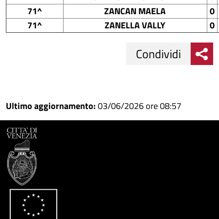
71^
ZANCAN MAELA
0
71^
ZANELLA VALLY
0
Condividi
Condividi
Condividi
su
Ultimo aggiornamento:
03/06/2026 ore 08:57
Facebook
Condividi
su
Condividi
Twitter
su
Google
su
Whatsapp
Plus