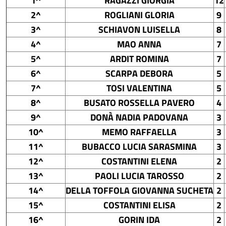
1^
RAGAZZI GIORGIA
12
2^
ROGLIANI GLORIA
9
3^
SCHIAVON LUISELLA
8
4^
MAO ANNA
7
5^
ARDIT ROMINA
7
6^
SCARPA DEBORA
5
7^
TOSI VALENTINA
5
8^
BUSATO ROSSELLA PAVERO
4
9^
DONÀ NADIA PADOVANA
3
10^
MEMO RAFFAELLA
3
11^
BUBACCO LUCIA SARASMINA
3
12^
COSTANTINI ELENA
2
13^
PAOLI LUCIA TAROSSO
2
14^
DELLA TOFFOLA GIOVANNA SUCHETA
2
15^
COSTANTINI ELISA
2
16^
GORIN IDA
2