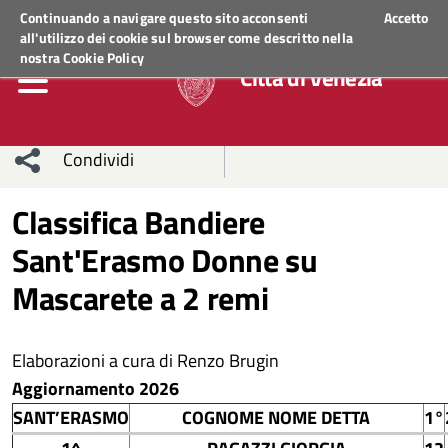
Regione Veneto
ACCEDI AI SERVIZI
Continuando a navigare questo sito acconsenti
Accetto
all'utilizzo dei cookie sul browser come descritto nella
nostra
Cookie Policy
Città di Venezia
Condividi
Condividi
Condividi
Classifica Bandiere
Sant'Erasmo Donne su
sui social
Condividi
su
Mascarete a 2 remi
network
Facebook
Condividi
su
Condividi
Twitter
su
Elaborazioni a cura di Renzo Brugin
Aggiornamento 2026
Facebook
su
SANT’ERASMO
COGNOME NOME DETTA
1°
Whatsapp