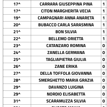
17^
CARRARA GIUSEPPINA PINA
1
17^
CITON MARGHERITA VECIA
1
19^
CAMPAGNARI ANNA ANARETA
1
20^
BUBACCO CARLA SARASMINA
1
21^
BON SILVIA
1
22^
BELLEMO ORIETTA
1
23^
CATANZARO ROMINA
0
24^
ZANELLA GERMANA
0
25^
TAGLIAPIETRA GIULIA
0
26^
ZANE ERIKA
0
27^
DELLA TOFFOLA GIOVANNA
0
28^
SMERGHETTO MARIA GRAZIA
0
29^
DAVANZO LUIGINA
0
29^
NORDIO ELISABETTA
0
31^
SCARAMUZZA SILVIA
0