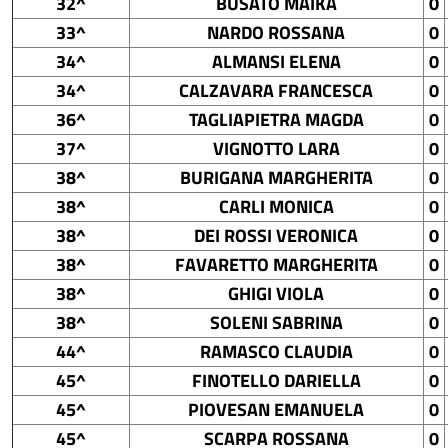
32^
BUSATO MAIKA
0
33^
NARDO ROSSANA
0
34^
ALMANSI ELENA
0
34^
CALZAVARA FRANCESCA
0
36^
TAGLIAPIETRA MAGDA
0
37^
VIGNOTTO LARA
0
38^
BURIGANA MARGHERITA
0
38^
CARLI MONICA
0
38^
DEI ROSSI VERONICA
0
38^
FAVARETTO MARGHERITA
0
38^
GHIGI VIOLA
0
38^
SOLENI SABRINA
0
44^
RAMASCO CLAUDIA
0
45^
FINOTELLO DARIELLA
0
45^
PIOVESAN EMANUELA
0
45^
SCARPA ROSSANA
0