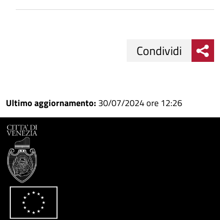
Condividi
Condividi
Condividi
su
Ultimo aggiornamento:
30/07/2024 ore 12:26
Facebook
Condividi
su
Condividi
Twitter
su
Google
su
Whatsapp
Plus