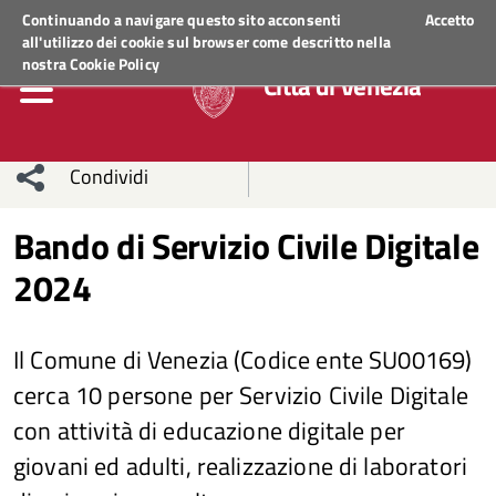
Regione Veneto
ACCEDI AI SERVIZI
Continuando a navigare questo sito acconsenti
Accetto
all'utilizzo dei cookie sul browser come descritto nella
nostra
Cookie Policy
Città di Venezia
Condividi
Condividi
Condividi
Bando di Servizio Civile Digitale
2024
sui social
Condividi
su
network
Facebook
Condividi
su
Il Comune di Venezia (Codice ente SU00169)
Condividi
Twitter
su
cerca 10 persone per Servizio Civile Digitale
con attività di educazione digitale per
Facebook
su
giovani ed adulti, realizzazione di laboratori
Whatsapp