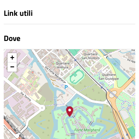
Link utili
Dove
+
−