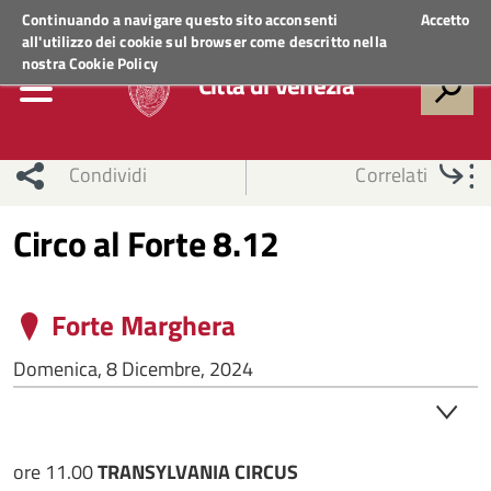
Regione Veneto
ACCEDI AI SERVIZI
Continuando a navigare questo sito acconsenti
Accetto
all'utilizzo dei cookie sul browser come descritto nella
nostra
Cookie Policy
Città di Venezia
Condividi
Correlati
Circo al Forte 8.12
Forte Marghera
Domenica, 8 Dicembre, 2024
ore 11.00
TRANSYLVANIA CIRCUS