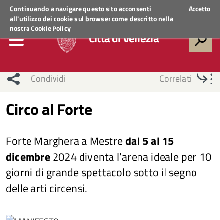
Regione Veneto
ACCEDI AI SERVIZI
Continuando a navigare questo sito acconsenti
Accetto
all'utilizzo dei cookie sul browser come descritto nella
nostra
Cookie Policy
Città di Venezia
Condividi
Correlati
Circo al Forte
Forte Marghera a Mestre
dal 5 al 15
dicembre
2024 diventa l’arena ideale per 10
giorni di grande spettacolo sotto il segno
delle arti circensi.