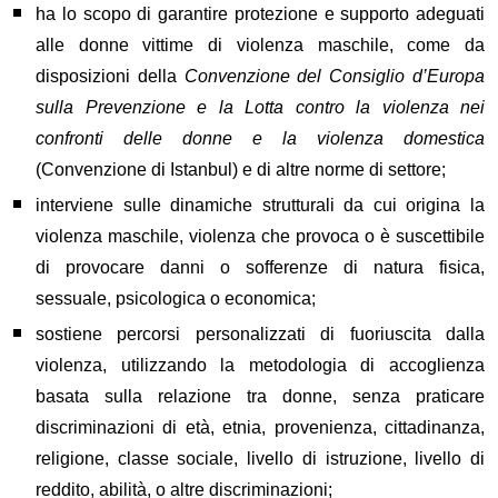
h
a
lo scopo
di ga
rantire protezione e supporto adeguati
alle donne vittime di violenza maschile,
come da
disposizioni della
C
onvenzione del
C
onsiglio d
’
E
uropa
sulla
P
revenzione e la
L
otta contro la violenza nei
confronti delle donne e la violenza domestica
(
C
onvenzione di
I
stanbul)
e
di altre norme
di settore
;
i
nterv
iene
sulle dinami
che strutturali da cui origina la
violenza maschile, violenza che provoca o è suscettibile
di provocare danni o sofferenze di natura fisica,
sessuale, psicologica o economica;
s
ost
iene
percorsi personalizzati di fuoriuscita dalla
violenza, utilizzando la metodologia di accoglienza
basata sulla relazione tra donne, senza praticare
discriminazioni di età, etnia, provenienza, cittadinanza,
religione, classe sociale, livello di istruzione, livello di
reddito, abilità, o altre discriminazioni;