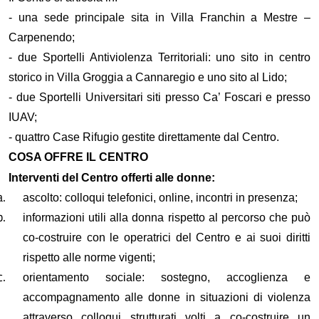
- una sede principale
sita in Villa Franchin a Mestre –
Carpenendo;
-
due Sportelli Antiviolenza
Territoriali
:
uno sito
in centro
storico
in Villa Groggia a Cannaregio e uno sito al Lido;
-
due Sportelli Universitari siti presso Ca’ Foscari e presso
IUAV;
- quattro
Case
R
ifugio
gestite direttamente dal Centro
.
COSA OFFRE
IL CENTRO
Interventi del Centro offerti alle donne:
ascolto: colloqui telefonici, online
,
incontri in presenza;
informazioni utili alla donna rispetto al percorso che può
co-costruire con
le operatrici del
C
entro e ai suoi diritti
rispetto all
e norme
vigent
i
;
orientamento sociale: sostegno, accoglienza e
accompagnamento alle donne in situazioni di violenza
attraverso colloqui strutturati volti a co-costruire un