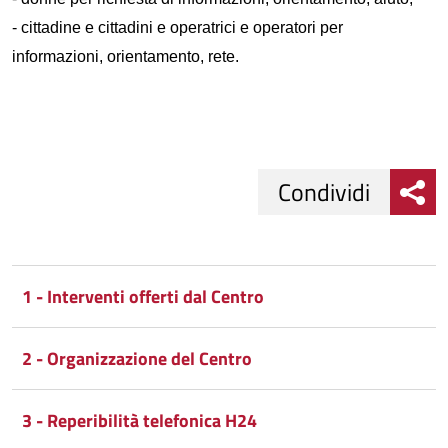
-
cittadine e cittadini e operatrici e operatori per
informazioni, orientamento, rete.
Condividi
Condividi
Condividi
su
1 - Interventi offerti dal Centro
Facebook
Condividi
su
2 - Organizzazione del Centro
Condividi
Twitter
su
Google
su
3 - Reperibilità telefonica H24