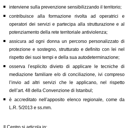
i
nterviene
sulla prevenzione sensibilizzando il territorio;
c
ontribuis
ce
alla formazione rivolta ad operatrici
e
operatori d
ei
s
ervizi e partecipa alla strutturazione e al
potenziamento dell
a
ret
e
territorial
e
antiviolenza;
a
ssicura ad ogni donna un percorso personalizzato di
protezione e sostegno, strutturato e definito con lei nel
rispetto dei suoi tempi e della sua autodeterminazione;
osserva
l'esplicito divieto di
applicare le tecniche di
mediazione familiare e/o
di
conciliazione, ivi compreso
l’invio ad altri servizi che le applicano, nel rispetto
dell’art. 48 della
C
onvenzione di
I
stanbul;
è
accreditato nell'apposito elenco regionale, come da
L.R. 5/2013 e ss.mm.
Il Centro s
i articola in: