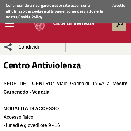
Regione Veneto
ACCEDI AI SERVIZI
Continuando a navigare questo sito acconsenti
Accetto
all'utilizzo dei cookie sul browser come descritto nella
nostra
Cookie Policy
Città di Venezia
Condividi
Condividi
Condividi
Centro Antiviolenza
sui social
Condividi
su
SEDE DEL CENTRO
:
Viale Garibaldi 155/A a
Mestre
network
Facebook
Condividi
su
Carpenedo
-
Venezia
:
Condividi
Twitter
su
MODALITÀ DI ACCESSO
Facebook
su
Accesso fisico:
- lunedì e giovedì ore 9 - 16
Whatsapp