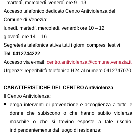
- martedì, mercoledì, venerdì ore 9 - 13
Accesso telefonico dedicato Centro Antiviolenza del
Comune di Venezia:
lunedì, martedì, mercoledì, venerdì
:
ore 10
–
12
giovedì
:
ore 14
–
16
Segreteria telefonica attiva tutti i giorni compresi festivi
T
el. 0412744222
Accesso via e-mail:
centro.antiviolenza@comune.venezia.it
Urgenze
:
reperibilità telefonica H24 al numero
0412747070
CARATTERISTICHE DEL CENTRO Antiviolenza
Il
Centr
o
A
ntiviolenza
:
er
oga
interventi
di prevenzione e accoglienza
a
tutte le
donne
che subiscono o che hanno subito
violenza
maschile o che si trovino esposte a tale rischio
,
indipendentemente dal luogo di residenza;