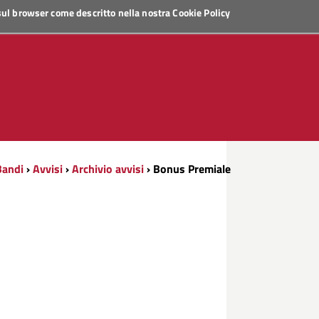
 sul browser come descritto nella nostra
Cookie Policy
Bandi
›
Avvisi
›
Archivio avvisi
› Bonus Premiale