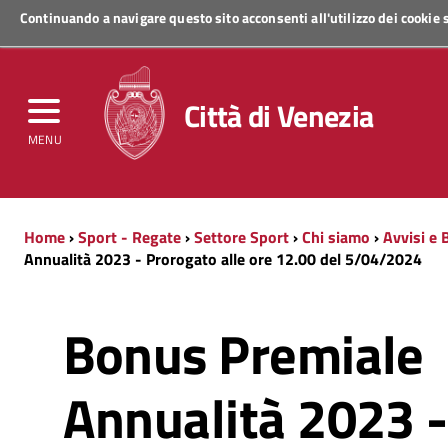
Continuando a navigare questo sito acconsenti all'utilizzo dei cookie
Regione Veneto
Città di Venezia
MENU
Home
›
Sport - Regate
›
Settore Sport
›
Chi siamo
›
Avvisi e 
Annualità 2023 - Prorogato alle ore 12.00 del 5/04/2024
Bonus Premiale
Annualità 2023 -