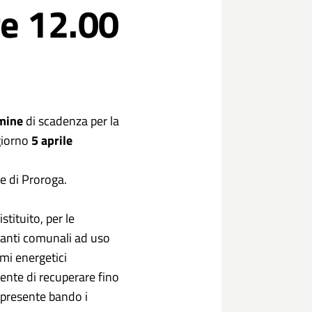
re 12.00
mine
di scadenza per la
giorno
5 aprile
ne di Proroga.
ituito, per le
ianti comunali ad uso
mi energetici
ente di recuperare fino
l presente bando i