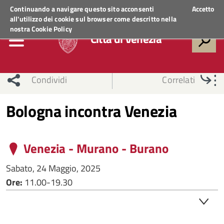
Regione Veneto
ACCEDI AI SERVIZI
Continuando a navigare questo sito acconsenti
Accetto
all'utilizzo dei cookie sul browser come descritto nella
nostra
Cookie Policy
Città di Venezia
Condividi
Correlati
Bologna incontra Venezia
Venezia - Murano - Burano
Sabato, 24 Maggio, 2025
Ore:
11.00-19.30