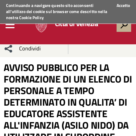
Regione Veneto
ACCEDI AI SERVIZI
Continuando a navigare questo sito acconsenti
Accetto
all'utilizzo dei cookie sul browser come descritto nella
nostra
Cookie Policy
Città di Venezia
Condividi
Condividi
Condividi
AVVISO PUBBLICO PER LA
FORMAZIONE DI UN ELENCO DI
sui social
Condividi
su
PERSONALE A TEMPO
network
Facebook
Condividi
su
DETERMINATO IN QUALITA’ DI
Condividi
Twitter
su
EDUCATORE ASSISTENTE
Facebook
su
ALL'INFANZIA (ASILO NIDO) DA
Whatsapp