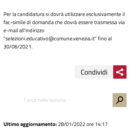
Per la candidatura si dovrà utilizzare esclusivamente il
fac-simile di domanda che dovrà essere trasmessa via
e-mail all'indirizzo
"selezioni.educativo@comune.venezia.it" fino al
30/06/2021.
Condividi
Condividi
Condividi
su
Facebook
Condividi
su
Condividi
Twitter
su
Ultimo aggiornamento:
28/01/2022 ore 14:17