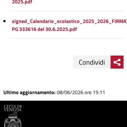
2025.pdf
signed_Calendario_scolastico_2025_2026_FIRMA
PG 333616 del 30.6.2025.pdf
Condividi
Condividi
Condividi
su
Ultimo aggiornamento:
08/06/2026 ore 15:11
Facebook
Condividi
su
Condividi
Twitter
su