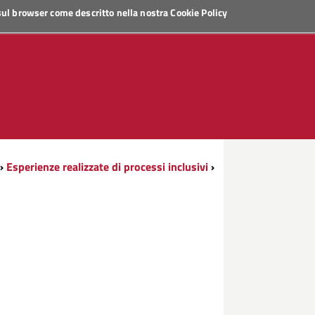
 sul browser come descritto nella nostra
Cookie Policy
›
Esperienze realizzate di processi inclusivi
›