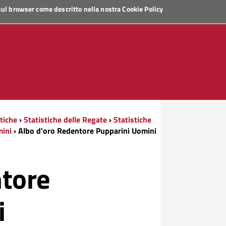
 sul browser come descritto nella nostra
Cookie Policy
stiche
›
Statistiche delle Regate
›
Statistiche
mini
› Albo d'oro Redentore Pupparini Uomini
ntore
i