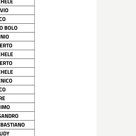
CHELE
AVIO
CO
O BOLO
NNIO
BERTO
CHELE
BERTO
CHELE
ENICO
CO
RE
IMO
SANDRO
EBASTIANO
RUDY