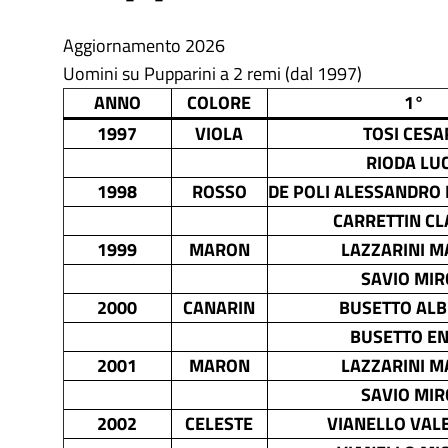
Aggiornamento 2026
Uomini su Pupparini a 2 remi (dal 1997)
ANNO
COLORE
1°
1997
VIOLA
TOSI CESA
RIODA LU
1998
ROSSO
DE POLI ALESSANDRO 
CARRETTIN CL
1999
MARON
LAZZARINI 
SAVIO MIR
2000
CANARIN
BUSETTO AL
BUSETTO E
2001
MARON
LAZZARINI 
SAVIO MIR
2002
CELESTE
VIANELLO VAL