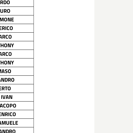
ARDO
AURO
IMONE
ERICO
MARCO
THONY
MARCO
THONY
MASO
ANDRO
ERTO
 IVAN
JACOPO
ENRICO
AMUELE
SANDRO