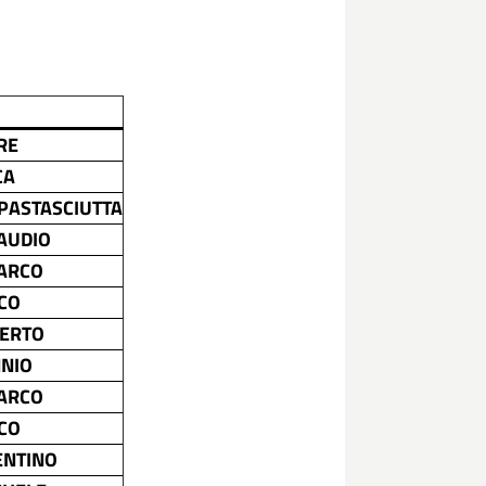
RE
CA
PASTASCIUTTA
AUDIO
MARCO
CO
BERTO
NNIO
MARCO
CO
ENTINO