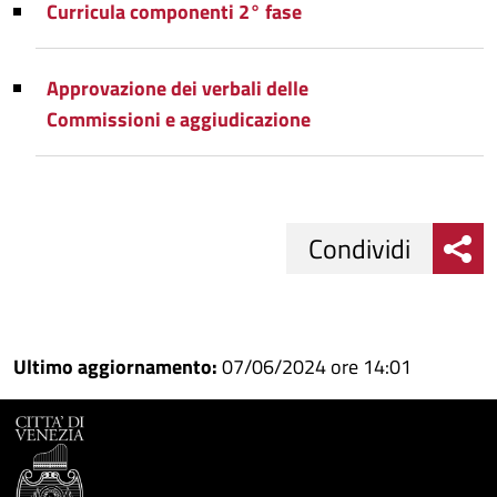
Curricula componenti 2° fase
Approvazione dei verbali delle
Commissioni e aggiudicazione
Condividi
Condividi
Condividi
su
Ultimo aggiornamento:
07/06/2024 ore 14:01
Facebook
Condividi
su
Condividi
Twitter
su