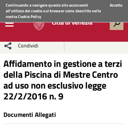
Regione Veneto
ACCEDI AI SERVIZI
Continuando a navigare questo sito acconsenti
Accetto
all'utilizzo dei cookie sul browser come descritto nella
nostra
Cookie Policy
Città di Venezia
Condividi
Condividi
Condividi
Affidamento in gestione a terzi
della Piscina di Mestre Centro
sui social
Condividi
su
ad uso non esclusivo legge
network
Facebook
Condividi
su
22/2/2016 n. 9
Condividi
Twitter
su
Facebook
su
Documenti Allegati
Whatsapp