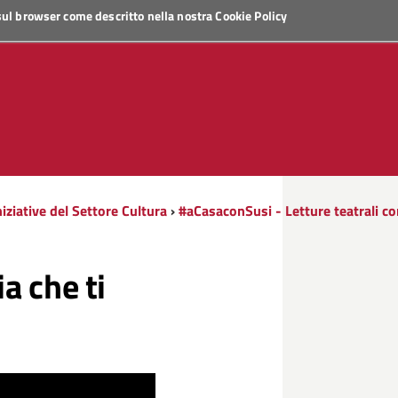
 sul browser come descritto nella nostra
Cookie Policy
iziative del Settore Cultura
›
#aCasaconSusi - Letture teatrali c
a che ti