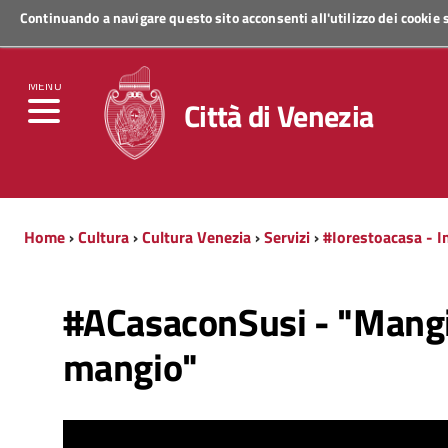
Continuando a navigare questo sito acconsenti all'utilizzo dei cookie
Regione Veneto
MENU
Città di Venezia
Home
›
Cultura
›
Cultura Venezia
›
Servizi
›
#Iorestoacasa - In
#ACasaconSusi - "Mangi
mangio"