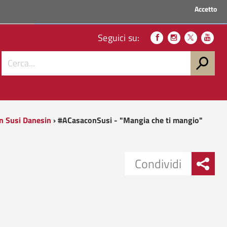
Accetto
ACCEDI AI SERVIZI
Seguici su:
on Susi Danesin
› #ACasaconSusi - "Mangia che ti mangio"
Condividi
Condividi
Condividi
su