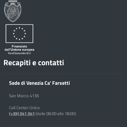
Condividi
Twitter
su
Google
su
Whatsapp
Plus
Recapiti e contatti
Sede di Venezia Ca' Farsetti
San Marco 4136
Call Center Unico
(+39) 041 041
(dalle 08:00 alle 18:00)