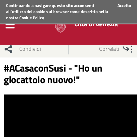
Regione Veneto
ACCEDI AI SERVIZI
Continuando a navigare questo sito acconsenti
Accetto
all'utilizzo dei cookie sul browser come descritto nella
nostra
Cookie Policy
Città di Venezia
Condividi
Correlati
#ACasaconSusi - "Ho un
giocattolo nuovo!"