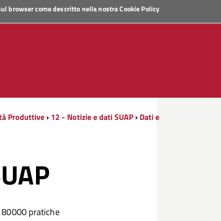
 sul browser come descritto nella nostra
Cookie Policy
ità Produttive
›
12 - Notizie e dati SUAP
›
Dati e
SUAP
i 80000 pratiche