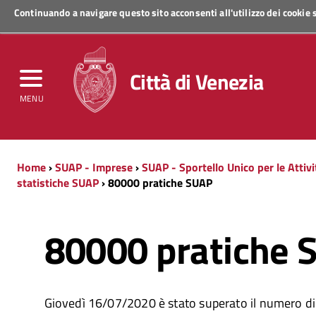
Continuando a navigare questo sito acconsenti all'utilizzo dei cookie
Regione Veneto
Città di Venezia
MENU
Home
›
SUAP - Imprese
›
SUAP - Sportello Unico per le Attiv
statistiche SUAP
› 80000 pratiche SUAP
80000 pratiche 
Giovedì 16/07/2020 è stato superato il numero d