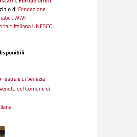
oscari
e
Europe Direct
ocinio di
Fondazione
atici
,
WWF
onale Italiana UNESCO
,
disponibili
.
 Teatrale di Venezia
 Veneto del Comune di
liana