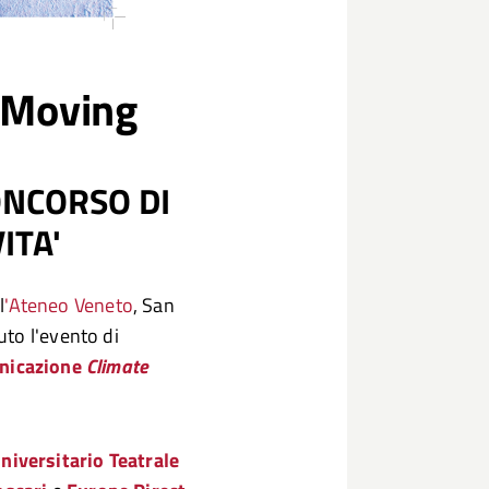
 Moving
ONCORSO DI
ITA'
l
'Ateneo Veneto
, San
to l'evento di
nicazione
Climate
niversitario Teatrale