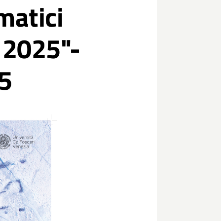
matici
 2025"-
25