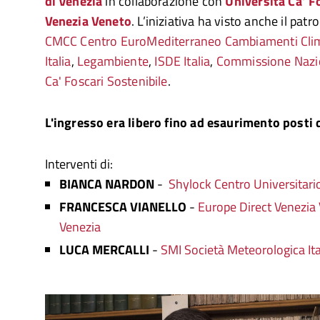
di Venezia
in collaborazione con
Università Ca’ F
Venezia Veneto
. L’iniziativa ha visto anche il patr
CMCC Centro EuroMediterraneo Cambiamenti Clim
Italia
,
Legambiente
,
ISDE Italia
,
Commissione Nazi
Ca' Foscari Sostenibile
.
L'ingresso era libero fino ad esaurimento posti 
Interventi di:
BIANCA NARDON
-
Shylock Centro Universitario
FRANCESCA VIANELLO
-
Europe Direct Venezia
Venezia
LUCA MERCALLI
-
SMI Società Meteorologica Ita