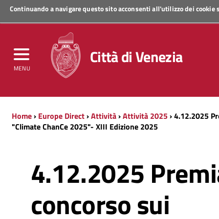
Continuando a navigare questo sito acconsenti all'utilizzo dei cookie
Regione Veneto
Città di Venezia
MENU
Home
›
Europe Direct
›
Attività
›
Attività 2025
› 4.12.2025 Pr
"Climate ChanCe 2025"- XIII Edizione 2025
4.12.2025 Premi
concorso sui