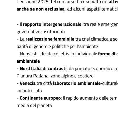
L’edizione 2025 del concorso ha riservato un’
atte
anche se non esclusiva,
ad alcuni aspetti tematici
- Il
rapporto intergenerazionale
, tra reale emergen
governative insufficienti
- La
realizzazione femminile
tra crisi climatica e s
parità di genere e politiche per l’ambiente
- Nuovi stili di vita collettivi o individuali:
forme di 
ambientale
-
Nord Italia di contrasti
, da primato economico a 
Pianura Padana, zone alpine e costiere
-
Venezia
tra città
laboratorio ambientale
/cultural
incontrollata
-
Continente europeo
: il rapido aumento delle tem
media del pianeta