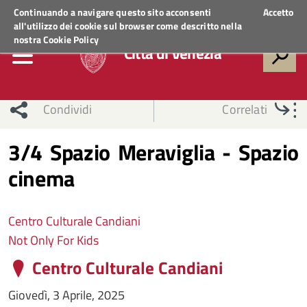
Regione Veneto
ACCEDI AI SERVIZI
Continuando a navigare questo sito acconsenti
Accetto
all'utilizzo dei cookie sul browser come descritto nella
nostra
Cookie Policy
Città di Venezia
Condividi
Correlati
3/4 Spazio Meraviglia - Spazio
cinema
Centro Culturale Candiani
Not Only For Kids
Centro Culturale Candiani
Giovedì, 3 Aprile, 2025