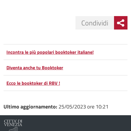
Condividi
Condividi
Condividi
su
Incontra le più popolari booktoker italiane!
Facebook
Condividi
su
Diventa anche tu Booktoker
Condividi
Twitter
su
Ecco le booktoker di RBV !
Google
su
Whatsapp
Plus
Ultimo aggiornamento:
25/05/2023 ore 10:21