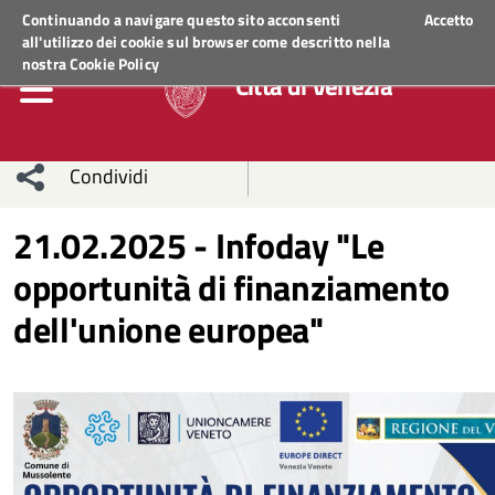
Regione Veneto
ACCEDI AI SERVIZI
Continuando a navigare questo sito acconsenti
Accetto
all'utilizzo dei cookie sul browser come descritto nella
nostra
Cookie Policy
Città di Venezia
Condividi
Condividi
Condividi
21.02.2025 - Infoday "Le
opportunità di finanziamento
sui social
Condividi
su
dell'unione europea"
network
Facebook
Condividi
su
Condividi
Twitter
su
Facebook
su
Whatsapp