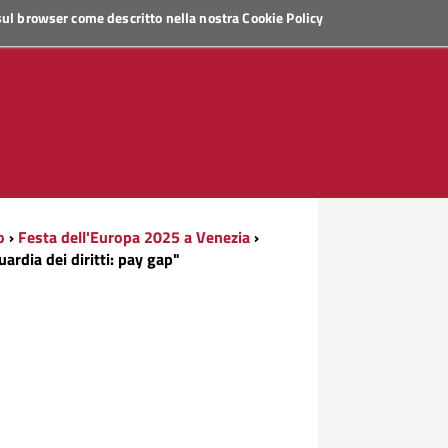
 sul browser come descritto nella nostra
Cookie Policy
o
›
Festa dell'Europa 2025 a Venezia
›
rdia dei diritti: pay gap"