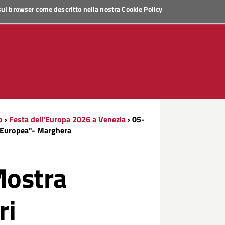
 sul browser come descritto nella nostra
Cookie Policy
o
›
Festa dell'Europa 2026 a Venezia
› 05-
e Europea"- Marghera
Mostra
ri