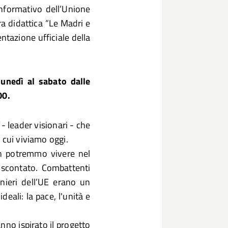
informativo dell’Unione
ra didattica “Le Madri e
ntazione ufficiale della
lunedì al sabato dalle
00.
- leader visionari - che
 cui viviamo oggi.
on potremmo vivere nel
 scontato. Combattenti
onieri dell’UE erano un
eali: la pace, l'unità e
anno ispirato il progetto