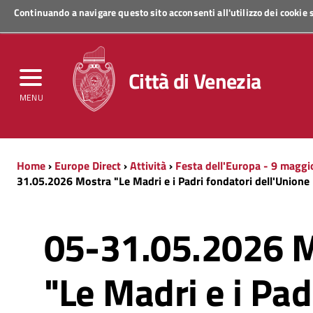
Continuando a navigare questo sito acconsenti all'utilizzo dei cookie
Regione Veneto
Città di Venezia
MENU
Home
›
Europe Direct
›
Attività
›
Festa dell'Europa - 9 maggi
31.05.2026 Mostra "Le Madri e i Padri fondatori dell'Union
05-31.05.2026 
"Le Madri e i Pad