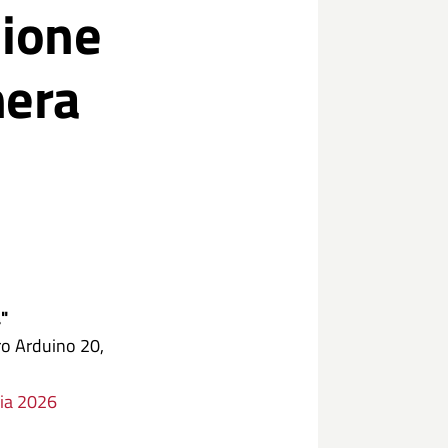
nione
hera
"
ro Arduino 20,
zia 2026