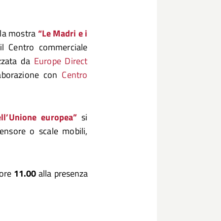
 la mostra
“Le Madri e i
 il Centro commerciale
izzata da
Europe Direct
aborazione con
Centro
ell’Unione europea”
si
censore o scale mobili,
 ore
11.00
alla presenza