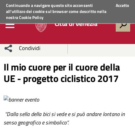
Regione Veneto
ACCEDI AI SERVIZI
Continuando a navigare questo sito acconsenti
Accetto
all'utilizzo dei cookie sul browser come descritto nella
nostra
Cookie Policy
Città di Venezia
Condividi
Condividi
Condividi
Il mio cuore per il cuore della
UE - progetto ciclistico 2017
sui social
Condividi
su
network
Facebook
Condividi
su
Condividi
Twitter
su
”Dalla sella della bici si vede e si può andare lontano in
Facebook
su
senso geografico e simbolico”.
Whatsapp