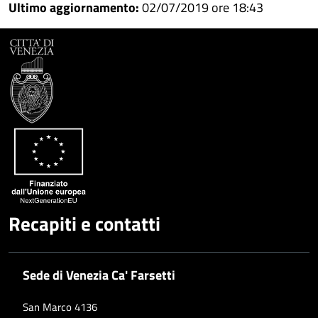
Condividi
su
Ultimo aggiornamento:
02/07/2019 ore 18:43
Facebook
Condividi
su
Condividi
Twitter
su
Google
su
Whatsapp
Plus
Recapiti e contatti
Sede di Venezia Ca' Farsetti
San Marco 4136