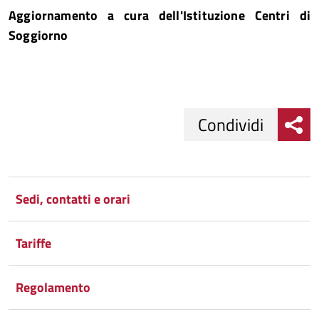
Aggiornamento a cura dell'Istituzione Centri di
Soggiorno
Condividi
Condividi
Condividi
su
Sedi, contatti e orari
Facebook
Condividi
su
Tariffe
Condividi
Twitter
su
Google
su
Regolamento