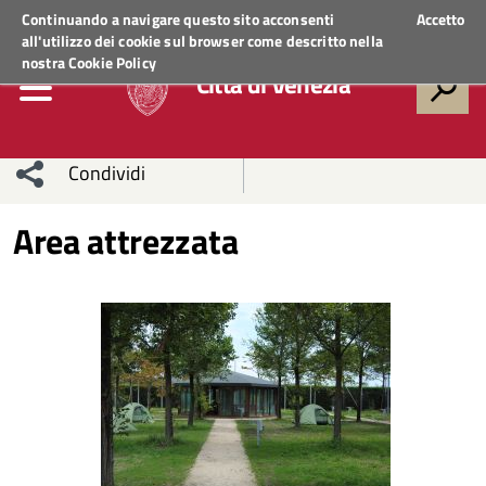
Regione Veneto
ACCEDI AI SERVIZI
Continuando a navigare questo sito acconsenti
Accetto
all'utilizzo dei cookie sul browser come descritto nella
nostra
Cookie Policy
Città di Venezia
Condividi
Condividi
Condividi
Area attrezzata
sui social
Condividi
su
network
Facebook
Condividi
su
Condividi
Twitter
su
Facebook
su
Whatsapp