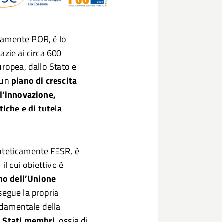
icamente POR, è lo
azie ai circa 600
uropea, dallo Stato e
 un
piano di crescita
 l’innovazione,
tiche e di tutela
inteticamente FESR, è
il cui obiettivo è
rno dell’Unione
segue la propria
ondamentale della
i Stati membri
, ossia di