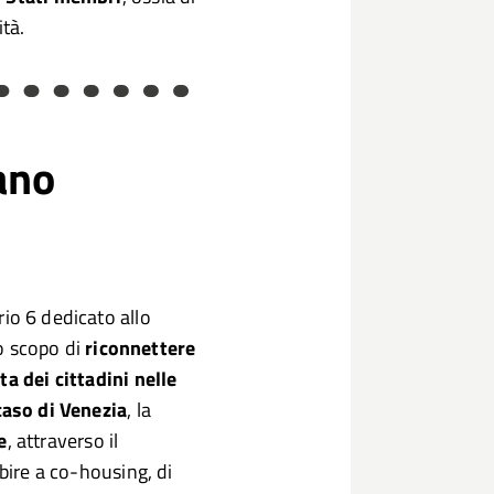
tà.
ano
rio 6 dedicato allo
lo scopo di
riconnettere
ta dei cittadini nelle
caso di Venezia
, la
e
, attraverso il
ibire a co-housing, di