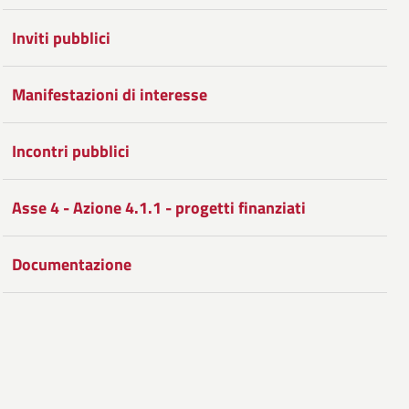
Facebook
Condividi
su
Inviti pubblici
Twitter
su
Google
Manifestazioni di interesse
Plus
Incontri pubblici
Asse 4 - Azione 4.1.1 - progetti finanziati
Documentazione