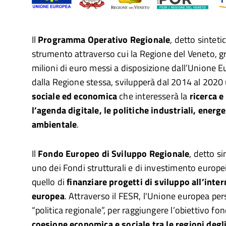
Il
Programma Operativo Regionale
, detto sintet
strumento attraverso cui la Regione del Veneto, gr
milioni di euro messi a disposizione dall’Unione E
dalla Regione stessa, svilupperà dal 2014 al 2020
sociale ed economica
che interesserà la
ricerca e
l’agenda digitale, le politiche industriali, energe
ambientale
.
Il
Fondo Europeo di Sviluppo Regionale
, detto s
uno dei Fondi strutturali e di investimento europei 
quello di
finanziare progetti di sviluppo all’inte
europea
. Attraverso il FESR, l'Unione europea per
“politica regionale”, per raggiungere l’obiettivo f
coesione economica e sociale tra le regioni degl