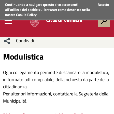
Regione Veneto
ACCEDI AI SERVIZI
Continuando a navigare questo sito acconsenti
Accetto
all'utilizzo dei cookie sul browser come descritto nella
nostra
Cookie Policy
Città di Venezia
Condividi
Condividi
Condividi
Modulistica
sui social
Condividi
su
Ogni collegamento permette di scaricare la modulistica,
network
Facebook
Condividi
su
in formato pdf compilabile, della richiesta da parte della
cittadinanza.
Condividi
Twitter
su
Per ulteriori informazioni, contattare la Segreteria della
Facebook
su
Municipalità.
Whatsapp