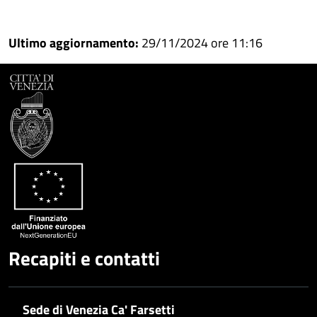
Condividi
Condividi
su
Ultimo aggiornamento:
29/11/2024 ore 11:16
Facebook
Condividi
su
Condividi
Twitter
su
Google
su
Whatsapp
Plus
Recapiti e contatti
Sede di Venezia Ca' Farsetti