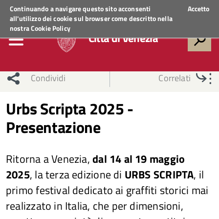
Regione Veneto
ACCEDI AI SERVIZI
Continuando a navigare questo sito acconsenti
Accetto
all'utilizzo dei cookie sul browser come descritto nella
nostra
Cookie Policy
Città di Venezia
Condividi
Correlati
Urbs Scripta 2025 -
Presentazione
Ritorna a Venezia,
dal 14 al 19 maggio
2025
, la terza edizione di
URBS SCRIPTA
, il
primo festival dedicato ai graffiti storici mai
realizzato in Italia, che per dimensioni,