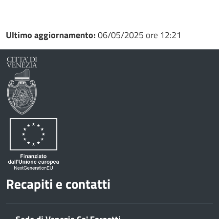
Condividi
Condividi
su
Ultimo aggiornamento:
06/05/2025 ore 12:21
Facebook
Condividi
su
Condividi
Twitter
su
Google
su
Whatsapp
Plus
Recapiti e contatti
Sede di Venezia Ca' Farsetti