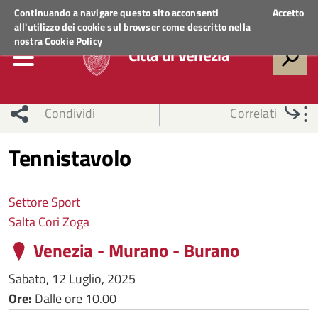
Regione Veneto
ACCEDI AI SERVIZI
Continuando a navigare questo sito acconsenti
Accetto
all'utilizzo dei cookie sul browser come descritto nella
nostra
Cookie Policy
Città di Venezia
Condividi
Correlati
Tennistavolo
Settore Sport
Salta Cori Zoga
Venezia - Murano - Burano
Sabato, 12 Luglio, 2025
Ore:
Dalle ore 10.00