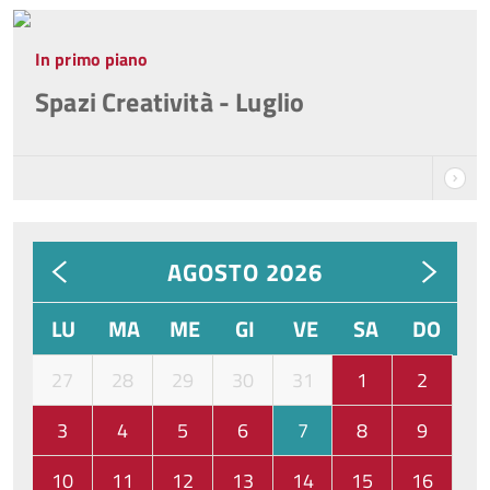
In primo piano
Spazi Creatività - Luglio
AGOSTO 2026
LU
MA
ME
GI
VE
SA
DO
27
28
29
30
31
1
2
3
4
5
6
7
8
9
10
11
12
13
14
15
16