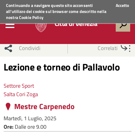
Regione Veneto
ACCEDI AI SERVIZI
Continuando a navigare questo sito acconsenti
Accetto
all'utilizzo dei cookie sul browser come descritto nella
nostra
Cookie Policy
Città di Venezia
Condividi
Correlati
Lezione e torneo di Pallavolo
Settore Sport
Salta Cori Zoga
Mestre Carpenedo
Martedì, 1 Luglio, 2025
Ore:
Dalle ore 9.00