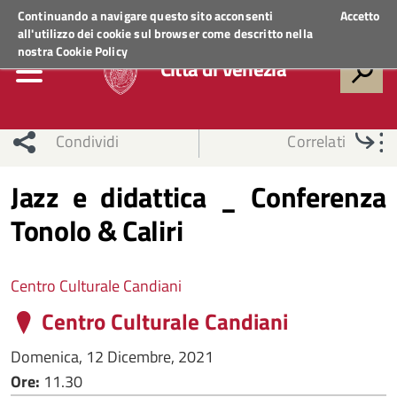
Regione Veneto
ACCEDI AI SERVIZI
Continuando a navigare questo sito acconsenti
Accetto
all'utilizzo dei cookie sul browser come descritto nella
nostra
Cookie Policy
Città di Venezia
Condividi
Correlati
Jazz e didattica _ Conferenza
Tonolo & Caliri
Centro Culturale Candiani
Centro Culturale Candiani
Domenica, 12 Dicembre, 2021
Ore:
11.30