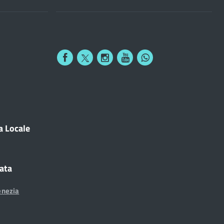
a Locale
cata
enezia