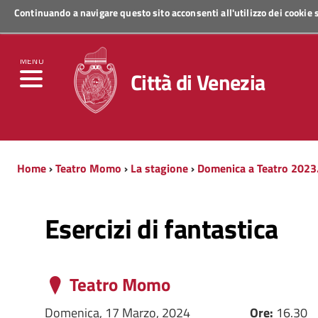
Continuando a navigare questo sito acconsenti all'utilizzo dei cookie
Regione Veneto
MENU
Città di Venezia
Home
›
Teatro Momo
›
La stagione
›
Domenica a Teatro 202
Esercizi di fantastica
Teatro Momo
Domenica, 17 Marzo, 2024
Ore:
16.30