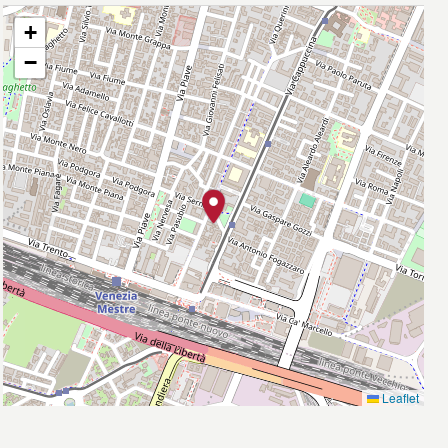
+
−
Leaflet