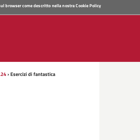
 sul browser come descritto nella nostra
Cookie Policy
3.24
› Esercizi di fantastica