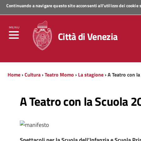
Continuando a navigare questo sito acconsenti all'utilizzo dei cookie
Regione Veneto
MENU
Città di Venezia
Home
›
Cultura
›
Teatro Momo
›
La stagione
› A Teatro con l
A Teatro con la Scuola 
Spettacoli per la Scuola dell’Infanzia e Scuola Pr