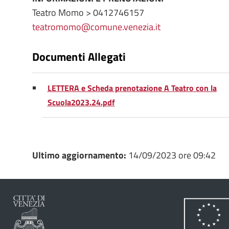
Teatro Momo > 0412746157
teatromomo@comune.venezia.it
Documenti Allegati
LETTERA e Scheda prenotazione A Teatro con la
Scuola2023.24.pdf
Ultimo aggiornamento:
14/09/2023 ore 09:42