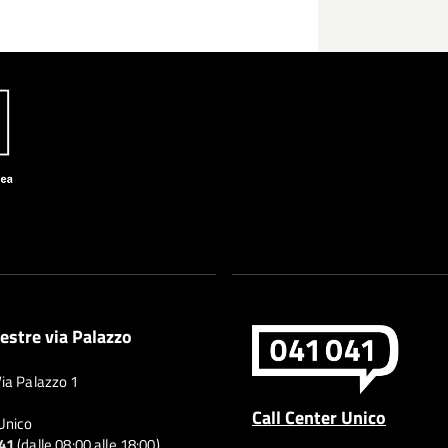
estre via Palazzo
Via Palazzo 1
Call Center Unico
 Unico
041
(dalle 08:00 alle 18:00)