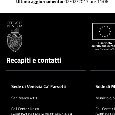
Ultimo aggiornamento:
02/02/2017 ore 11:06
Recapiti e contatti
Sede di Venezia Ca' Farsetti
Sede di M
San Marco 4136
Municipio, 
Call Center Unico
Call Center
(+39) 041 041
(dalle 08:00 alle 18:00)
(+39) 041 