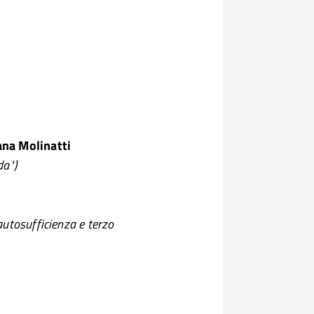
ana Molinatti
da")
utosufficienza e terzo