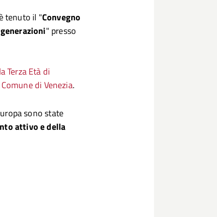
è tenuto il "
Convegno
e generazioni
" presso
la Terza Età di
l Comune di Venezia
.
 Europa sono state
to attivo e della