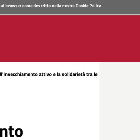
 sul browser come descritto nella nostra
Cookie Policy
'Invecchiamento attivo e la solidarietà tra le
ento