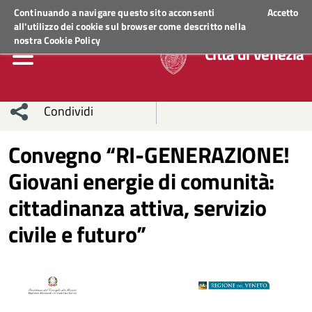
Regione Veneto
ACCEDI AI SERVIZI
Continuando a navigare questo sito acconsenti
Accetto
all'utilizzo dei cookie sul browser come descritto nella
nostra
Cookie Policy
Città di Venezia
Condividi
Condividi
Condividi
Convegno “RI-GENERAZIONE!
Giovani energie di comunità:
sui social
Condividi
su
cittadinanza attiva, servizio
network
Facebook
Condividi
su
civile e futuro”
Condividi
Twitter
su
Facebook
su
Whatsapp