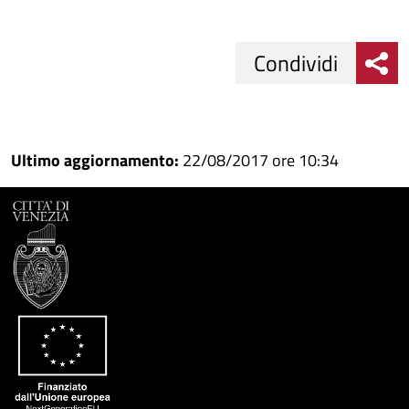
Condividi
Condividi
Condividi
su
Ultimo aggiornamento:
22/08/2017 ore 10:34
Facebook
Condividi
su
Condividi
Twitter
su
Google
su
Whatsapp
Plus