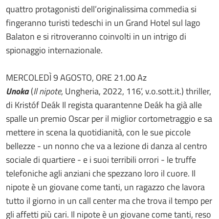
quattro protagonisti dell’originalissima commedia si
fingeranno turisti tedeschi in un Grand Hotel sul lago
Balaton e si ritroveranno coinvolti in un intrigo di
spionaggio internazionale.
MERCOLEDÌ 9 AGOSTO, ORE 21.00 Az
Unoka
(
Il nipote
, Ungheria, 2022, 116’, v.o.sott.it.) thriller,
di Kristóf Deák Il regista quarantenne Deák ha già alle
spalle un premio Oscar per il miglior cortometraggio e sa
mettere in scena la quotidianità, con le sue piccole
bellezze - un nonno che va a lezione di danza al centro
sociale di quartiere - e i suoi terribili orrori - le truffe
telefoniche agli anziani che spezzano loro il cuore. Il
nipote è un giovane come tanti, un ragazzo che lavora
tutto il giorno in un call center ma che trova il tempo per
gli affetti più cari. Il nipote è un giovane come tanti, reso