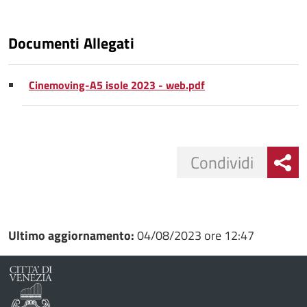
Documenti Allegati
Cinemoving-A5 isole 2023 - web.pdf
Condividi
Condividi
Condividi
su
Ultimo aggiornamento:
04/08/2023 ore 12:47
Facebook
Condividi
su
Condividi
Twitter
su