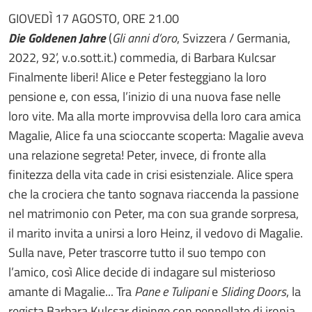
GIOVEDÌ 17 AGOSTO, ORE 21.00
Die Goldenen Jahre
(
Gli anni d’oro
, Svizzera / Germania,
2022, 92’, v.o.sott.it.) commedia, di Barbara Kulcsar
Finalmente liberi! Alice e Peter festeggiano la loro
pensione e, con essa, l’inizio di una nuova fase nelle
loro vite. Ma alla morte improvvisa della loro cara amica
Magalie, Alice fa una scioccante scoperta: Magalie aveva
una relazione segreta! Peter, invece, di fronte alla
finitezza della vita cade in crisi esistenziale. Alice spera
che la crociera che tanto sognava riaccenda la passione
nel matrimonio con Peter, ma con sua grande sorpresa,
il marito invita a unirsi a loro Heinz, il vedovo di Magalie.
Sulla nave, Peter trascorre tutto il suo tempo con
l’amico, così Alice decide di indagare sul misterioso
amante di Magalie... Tra
Pane e Tulipani
e
Sliding Doors
, la
regista Barbara Kulcsar dipinge con pennellate di ironia