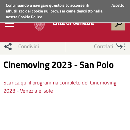
Regione Veneto
ACCEDI AI SERVIZI
Continuando a navigare questo sito acconsenti
Accetto
all'utilizzo dei cookie sul browser come descritto nella
nostra
Cookie Policy
Città di Venezia
Condividi
Correlati
Cinemoving 2023 - San Polo
Scarica qui il programma completo del Cinemoving
2023 - Venezia e isole