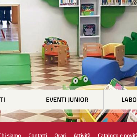
TI
EVENTI JUNIOR
LABO
Chi siamo
Contatti
Orari
Attività
Catalogo e novit