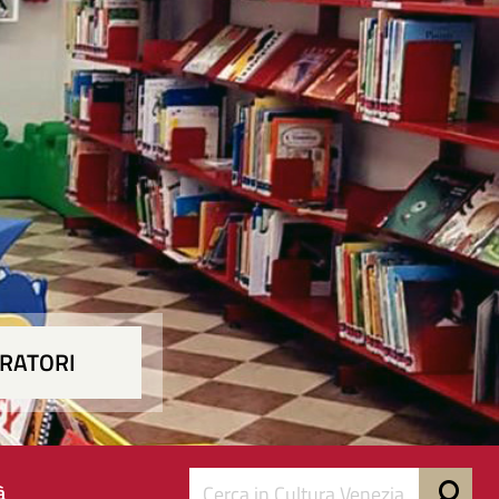
RATORI
à