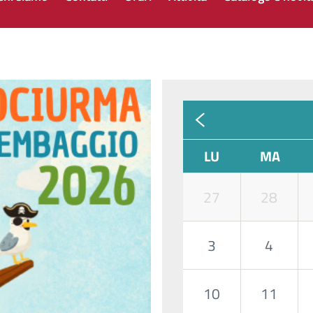
LU
MA
27
28
3
4
10
11