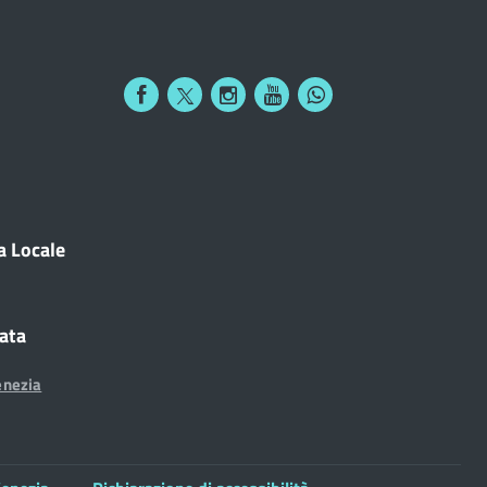
a Locale
cata
enezia