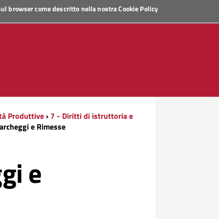
 sul browser come descritto nella nostra
Cookie Policy
ità Produttive
›
7 - Diritti di istruttoria e
Parcheggi e Rimesse
gi e