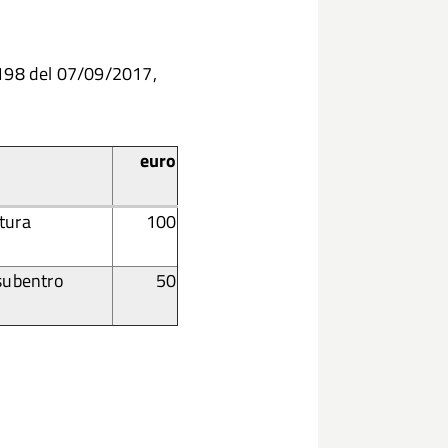
 198 del 07/09/2017,
euro
rtura
100
/subentro
50