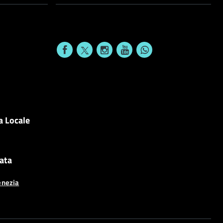
a Locale
cata
enezia