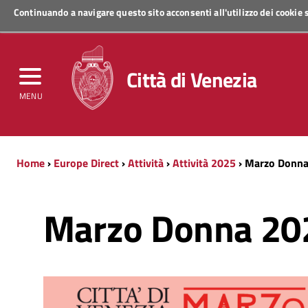
Continuando a navigare questo sito acconsenti all'utilizzo dei cookie
Regione Veneto
Città di Venezia
MENU
Home
›
Europe Direct
›
Attività
›
Attività 2025
› Marzo Donn
Marzo Donna 20