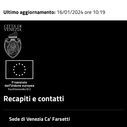
Condividi
su
Ultimo aggiornamento:
16/01/2024 ore 10:19
Facebook
Condividi
su
Condividi
Twitter
su
Google
su
Whatsapp
Plus
Recapiti e contatti
Sede di Venezia Ca' Farsetti