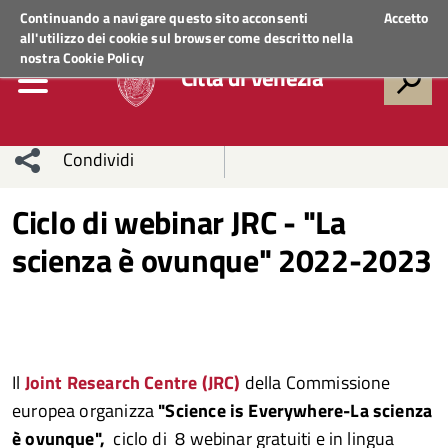
Regione Veneto
ACCEDI AI SERVIZI
Continuando a navigare questo sito acconsenti
Accetto
all'utilizzo dei cookie sul browser come descritto nella
nostra
Cookie Policy
Città di Venezia
Condividi
Condividi
Condividi
Ciclo di webinar JRC - "La
scienza è ovunque" 2022-2023
sui social
Condividi
su
network
Facebook
Condividi
su
Condividi
Twitter
su
Il
Joint Research Centre (JRC)
della Commissione
Facebook
su
europea organizza
"Science is Everywhere-La scienza
Whatsapp
è ovunque",
ciclo di 8 webinar gratuiti e in lingua