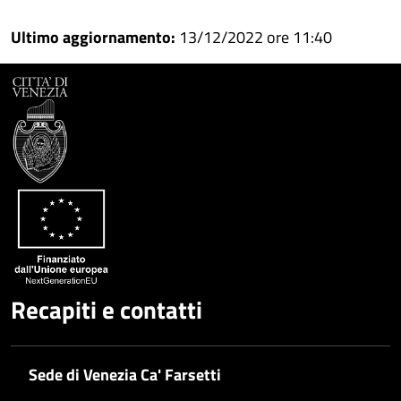
Condividi
su
Ultimo aggiornamento:
13/12/2022 ore 11:40
Facebook
Condividi
su
Condividi
Twitter
su
Google
su
Whatsapp
Plus
Recapiti e contatti
Sede di Venezia Ca' Farsetti