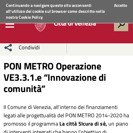
Regione Veneto
ACCEDI AI SERVIZI
Continuando a navigare questo sito acconsenti
Accetto
all'utilizzo dei cookie sul browser come descritto nella
nostra
Cookie Policy
Città di Venezia
Condividi
Condividi
Condividi
PON METRO Operazione
VE3.3.1.e “Innovazione di
sui social
Condividi
su
comunità”
network
Facebook
Condividi
su
Condividi
Twitter
su
Il Comune di Venezia, all'interno dei finanziamenti
legati alle progettualità del PON METRO 2014-2020 ha
Facebook
su
promosso il programma
La città SIcura di sé,
un piano
Whatsapp
di interventi integrati che hanno l’obiettivo di