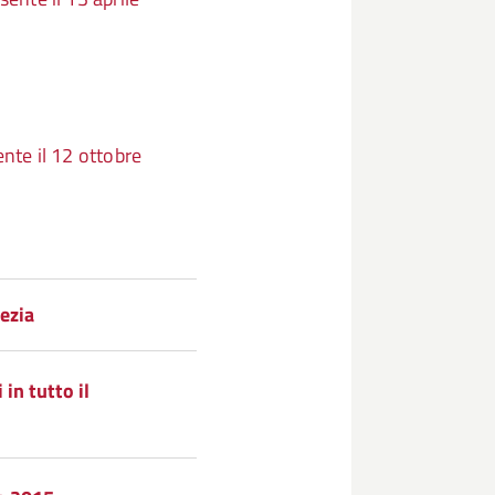
nezia
in tutto il