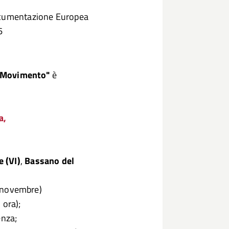
Documentazione Europea
6
n Movimento"
è
a,
e (VI)
,
Bassano del
 novembre)
 ora);
enza;