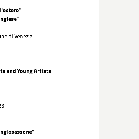
l'estero
"
inglese
"
ne di Venezia
ts and Young Artists
23
anglosassone"