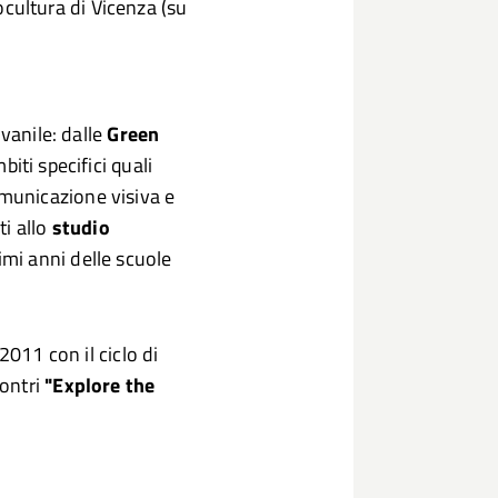
ocultura di Vicenza (su
vanile: dalle
Green
biti specifici quali
 comunicazione visiva e
ti allo
studio
imi anni delle scuole
2011 con il ciclo di
contri
"Explore the