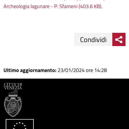
Archeologia lagunare - P. Sfameni (403.6 KB).
Condividi
Condividi
Condividi
su
Ultimo aggiornamento:
23/01/2024 ore 14:28
Facebook
Condividi
su
Condividi
Twitter
su
Google
su
Whatsapp
Plus