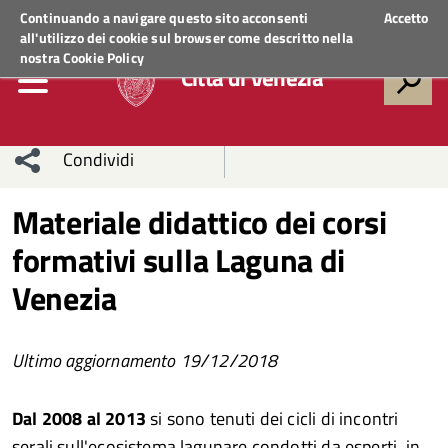
Regione Veneto
ACCEDI AI SERVIZI
Continuando a navigare questo sito acconsenti
Accetto
all'utilizzo dei cookie sul browser come descritto nella
nostra
Cookie Policy
Città di Venezia
Condividi
Condividi
Condividi
Materiale didattico dei corsi
formativi sulla Laguna di
sui social
Condividi
su
Venezia
network
Facebook
Condividi
su
Condividi
Twitter
su
Ultimo aggiornamento 19/12/2018
Facebook
su
Dal 2008 al 2013
si sono tenuti dei cicli di incontri
Whatsapp
serali sull'ecosistema lagunare condotti da esperti, in