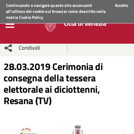
Regione Veneto
ACCEDI AI SERVIZI
Continuando a navigare questo sito acconsenti
Accetto
all'utilizzo dei cookie sul browser come descritto nella
nostra
Cookie Policy
Città di Venezia
Condividi
Condividi
Condividi
28.03.2019 Cerimonia di
consegna della tessera
sui social
Condividi
su
elettorale ai diciottenni,
network
Facebook
Condividi
su
Resana (TV)
Condividi
Twitter
su
Facebook
su
Whatsapp