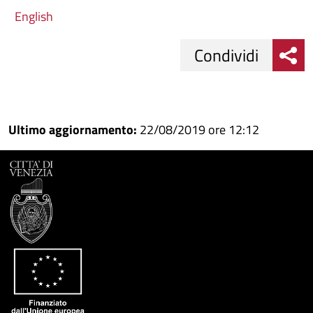
English
Condividi
Condividi
Condividi
su
Ultimo aggiornamento:
22/08/2019 ore 12:12
Facebook
Condividi
su
Condividi
Twitter
su
Google
su
Whatsapp
Plus