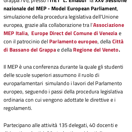
Grappa /VI), presso l'
ITET "L. Einaudi"
la
XXV Sessione
nazionale del MEP - Model European Parliament
,
simulazione della procedura legislativa dell'Unione
europea, grazie alla collaborazione tra l
'
Associazione
MEP Italia
,
Europe Direct del Comune di Venezia
e
con il patrocinio del
Parlamento europeo
, della
Città
di Bassano del Grappa
e della
Regione del Veneto
.
Il MEP è una conferenza durante la quale gli studenti
delle scuole superiori assumono il ruolo di
europarlamentari simulando i lavori del Parlamento
europeo, seguendo i passi della procedura legislativa
ordinaria con cui vengono adottate le direttive e i
regolamenti.
Partecipano alle attività 135 delegati, 40 docenti e