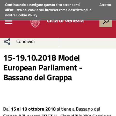
Regione Veneto
ACCEDI AI SERVIZI
Continuando a navigare questo sito acconsenti
Accetto
all'utilizzo dei cookie sul browser come descritto nella
nostra
Cookie Policy
Città di Venezia
Condividi
Condividi
Condividi
15-19.10.2018 Model
European Parliament -
sui social
Condividi
su
Bassano del Grappa
network
Facebook
Condividi
su
Condividi
Twitter
su
Facebook
su
Dal
15 al 19 ottobre 2018
si tiene a Bassano del
Whatsapp