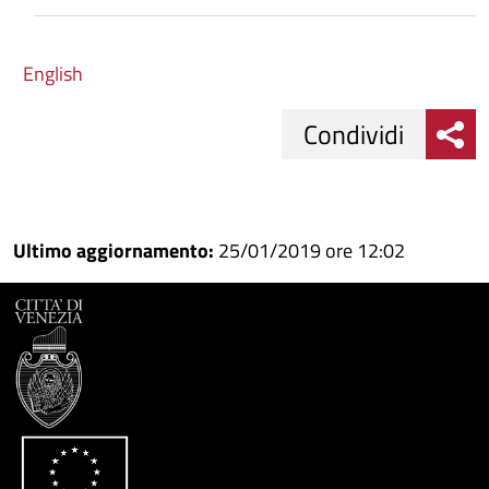
English
Condividi
Condividi
Condividi
su
Ultimo aggiornamento:
25/01/2019 ore 12:02
Facebook
Condividi
su
Condividi
Twitter
su
Google
su
Whatsapp
Plus