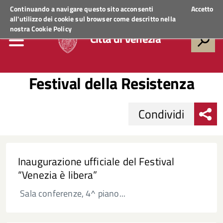
Regione Veneto
ACCEDI AI SERVIZI
Continuando a navigare questo sito acconsenti
Accetto
all'utilizzo dei cookie sul browser come descritto nella
nostra
Cookie Policy
Città di Venezia
Festival della Resistenza
Condividi
Inaugurazione ufficiale del Festival
“Venezia è libera”
Sala conferenze, 4^ piano...