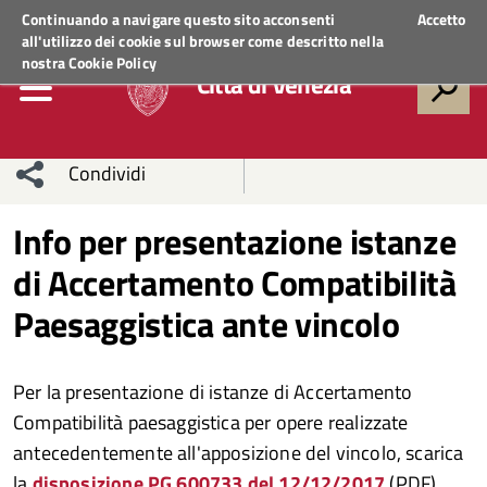
Regione Veneto
ACCEDI AI SERVIZI
Continuando a navigare questo sito acconsenti
Accetto
all'utilizzo dei cookie sul browser come descritto nella
nostra
Cookie Policy
Città di Venezia
Condividi
Condividi
Condividi
Info per presentazione istanze
di Accertamento Compatibilità
sui social
Condividi
su
Paesaggistica ante vincolo
network
Facebook
Condividi
su
Condividi
Twitter
su
Per la presentazione di istanze di Accertamento
Compatibilità paesaggistica per opere realizzate
Facebook
su
antecedentemente all'apposizione del vincolo, scarica
Whatsapp
la
disposizione PG 600733 del 12/12/2017
(PDF)