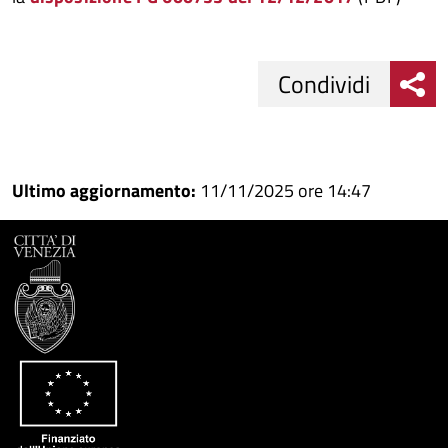
Condividi
Condividi
Condividi
su
Ultimo aggiornamento:
11/11/2025 ore 14:47
Facebook
Condividi
su
Condividi
Twitter
su
Google
su
Whatsapp
Plus