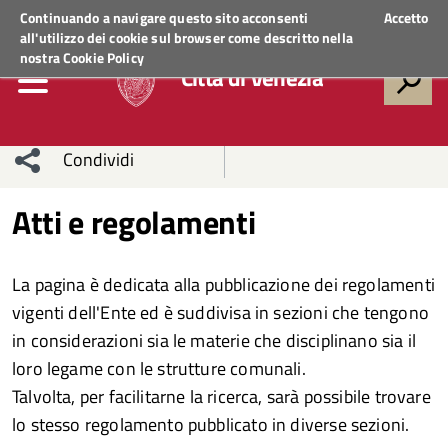
Regione Veneto
ACCEDI AI SERVIZI
Continuando a navigare questo sito acconsenti
Accetto
all'utilizzo dei cookie sul browser come descritto nella
nostra
Cookie Policy
Città di Venezia
Condividi
Condividi
Condividi
Atti e regolamenti
sui social
Condividi
su
La pagina è dedicata alla pubblicazione dei regolamenti
network
Facebook
Condividi
su
vigenti dell'Ente ed è suddivisa in sezioni che tengono
in considerazioni sia le materie che disciplinano sia il
Condividi
Twitter
su
loro legame con le strutture comunali.
Facebook
su
Talvolta, per facilitarne la ricerca, sarà possibile trovare
lo stesso regolamento pubblicato in diverse sezioni.
Whatsapp