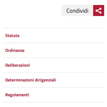
Condividi
Condividi
Condividi
su
Statuto
Facebook
Condividi
su
Ordinanze
Condividi
Twitter
su
Google
su
Deliberazioni
Whatsapp
Plus
Determinazioni dirigenziali
Regolamenti